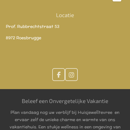
Locatie
Prof. Rubbrechtstraat 53
8972 Roesbrugge
F
I
a
n
c
s
e
t
Beleef een Onvergetelijke Vakantie
b
a
o
g
Plan vandaag nog uw verblijf bij Huisjewelltevree en
o
r
k
a
ervaar zelf de unieke charme en warmte van ons
m
vakantiehuis. Een stukje wellness in een omgeving van