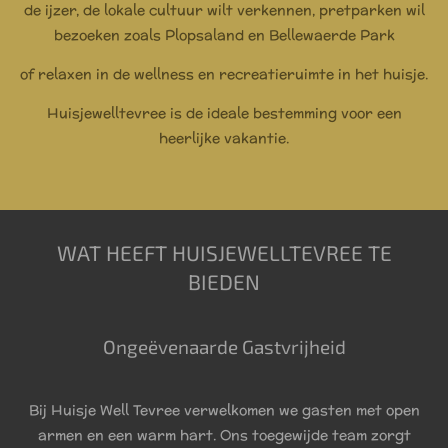
de ijzer, de lokale cultuur wilt verkennen, pretparken wil
bezoeken zoals Plopsaland en Bellewaerde Park
of relaxen in de wellness en recreatieruimte in het huisje.
Huisjewelltevree is de ideale bestemming voor een
heerlijke vakantie.
WAT HEEFT HUISJEWELLTEVREE TE
BIEDEN
Ongeëvenaarde Gastvrijheid
Bij Huisje Well Tevree verwelkomen we gasten met open
armen en een warm hart. Ons toegewijde team zorgt